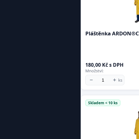
Pláštěnka ARDON®CYR
180,00 Kč s DPH
Množství:
−
+
ks
Skladem < 10 ks