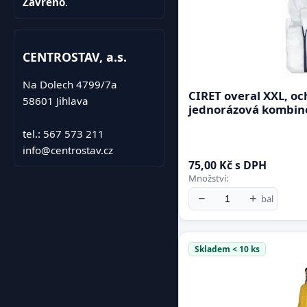
Zavřeno
.
CENTROSTAV, a.s.
Na Dolech 4799/7a
CIRET overal XXL, o
58601 Jihlava
jednorázová kombin
tel.: 567 573 211
info@centrostav.cz
75,00 Kč s DPH
Množství:
−
+
bal
Skladem < 10 ks