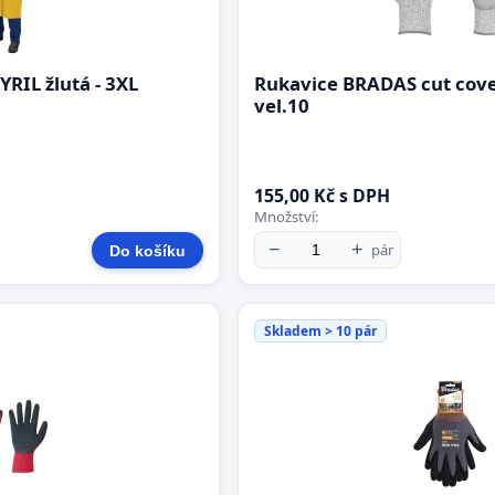
IL žlutá - 3XL
Rukavice BRADAS cut cover
vel.10
155,00 Kč s DPH
Množství:
−
+
pár
Do košíku
Skladem > 10 pár