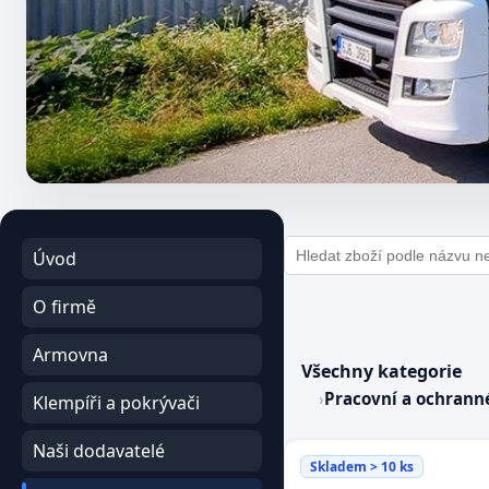
E-shop – poptá
Úvod
O firmě
Armovna
Všechny kategorie
›
Pracovní a ochran
Klempíři a pokrývači
Naši dodavatelé
Skladem > 10 ks