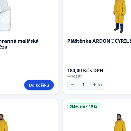
chranná malířská
Pláštěnka ARDON®CYRIL žl
éza
180,00 Kč s DPH
Množství:
−
+
ks
Do košíku
Skladem < 10 ks