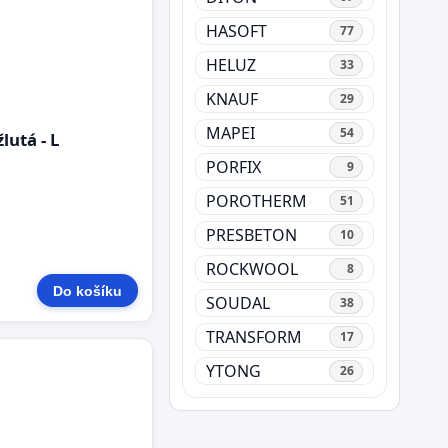
HASOFT
77
HELUZ
33
KNAUF
29
MAPEI
54
utá - L
PORFIX
9
POROTHERM
51
PRESBETON
10
ROCKWOOL
8
Do košíku
SOUDAL
38
TRANSFORM
17
YTONG
26