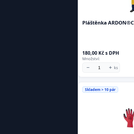
Pláštěnka ARDON®CYR
180,00 Kč s DPH
Množství:
−
+
ks
Skladem > 10 pár