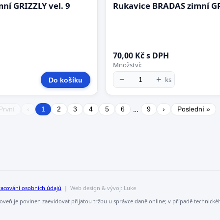
ní GRIZZLY vel. 9
Rukavice BRADAS zimní GR
70,00 Kč s DPH
Množství:
−
+
ks
Do košíku
…
První
‹
1
2
3
4
5
6
9
›
Poslední »
racování osobních údajů
|
Web design & vývoj: Luke
roveň je povinen zaevidovat přijatou tržbu u správce daně online; v případě technick