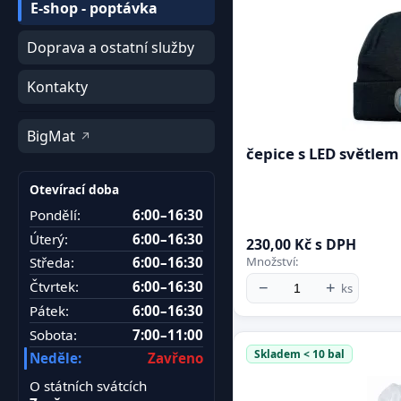
E-shop - poptávka
Doprava a ostatní služby
Kontakty
BigMat
čepice s LED světlem
Otevírací doba
Pondělí:
6:00–16:30
Úterý:
6:00–16:30
230,00 Kč s DPH
Množství:
Středa:
6:00–16:30
Čtvrtek:
6:00–16:30
−
+
ks
Pátek:
6:00–16:30
Sobota:
7:00–11:00
Skladem < 10 bal
Neděle:
Zavřeno
O státních svátcích