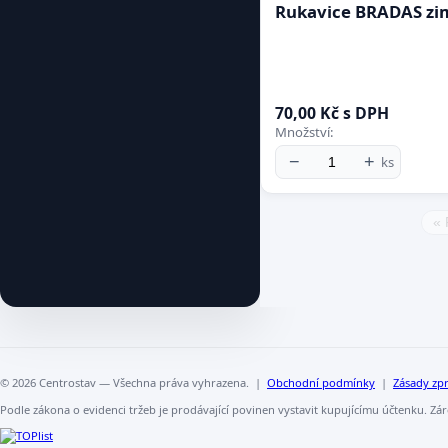
Rukavice BRADAS zim
70,00 Kč s DPH
Množství:
−
+
ks
« 
© 2026 Centrostav — Všechna práva vyhrazena. |
Obchodní podmínky
|
Zásady zp
Podle zákona o evidenci tržeb je prodávající povinen vystavit kupujícímu účtenku. Zá