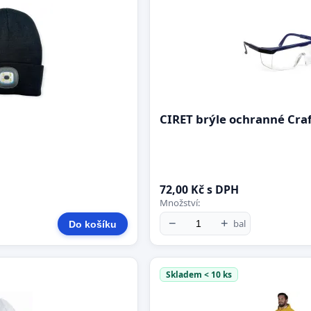
CIRET brýle ochranné Cra
72,00 Kč s DPH
Množství:
−
+
bal
Do košíku
Skladem < 10 ks