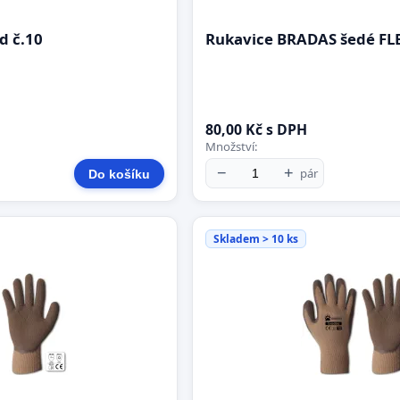
d č.10
Rukavice BRADAS šedé FLE
80,00 Kč s DPH
Množství:
−
+
pár
Do košíku
Skladem > 10 ks