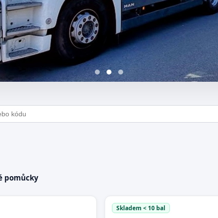
vka stavebního materiálu
né pomůcky
Skladem < 10 bal