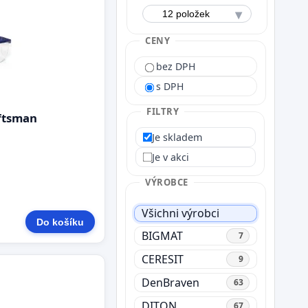
CENY
bez DPH
s DPH
FILTRY
ftsman
Je skladem
Je v akci
VÝROBCE
Všichni výrobci
Do košíku
BIGMAT
7
CERESIT
9
DenBraven
63
DITON
67