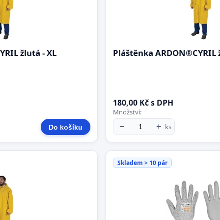
IL žlutá - XL
Pláštěnka ARDON®CYRIL žl
180,00 Kč s DPH
Množství:
−
+
ks
Do košíku
Skladem > 10 pár