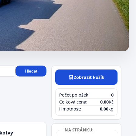
Hledat
🛒
Zobrazit košík
Počet položek:
0
Celková cena:
0,00
Kč
Hmotnost:
0,00
kg
NA STRÁNKU:
kotvy