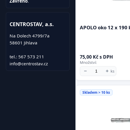
Zavřeno
.
CENTROSTAV, a.s.
APOLO oko 12 x 190 k
Na Dolech 4799/7a
58601 Jihlava
tel.: 567 573 211
75,00 Kč s DPH
Množství:
info@centrostav.cz
−
+
ks
Skladem > 10 ks