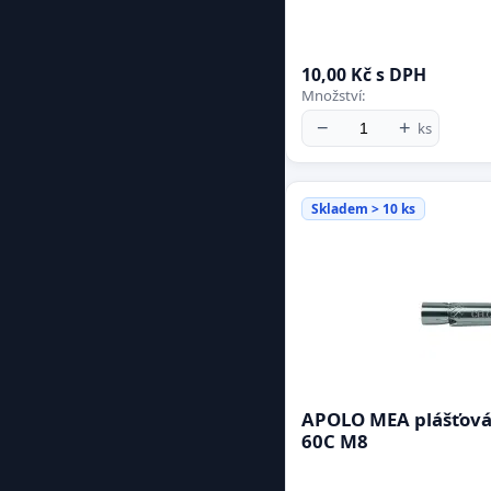
10,00 Kč s DPH
Množství:
−
+
ks
Skladem > 10 ks
APOLO MEA plášťová 
60C M8