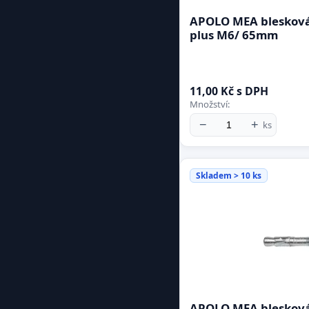
APOLO MEA blesková
plus M6/ 65mm
11,00 Kč s DPH
Množství:
−
+
ks
Skladem > 10 ks
APOLO MEA blesková