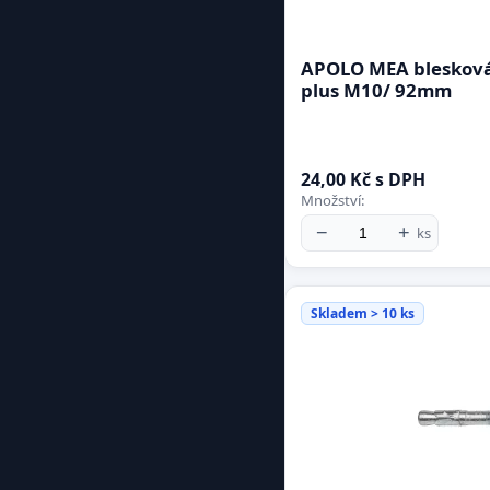
APOLO MEA blesková
plus M10/ 92mm
24,00 Kč s DPH
Množství:
−
+
ks
Skladem > 10 ks