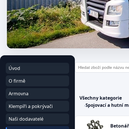
E-shop – poptá
Úvod
O firmě
Armovna
Všechny kategorie
›
Spojovací a hutní m
Klempíři a pokrývači
Naši dodavatelé
Betonář