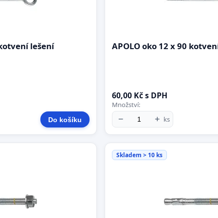
otvení lešení
APOLO oko 12 x 90 kotvení
60,00 Kč s DPH
Množství:
−
+
ks
Do košíku
Skladem > 10 ks