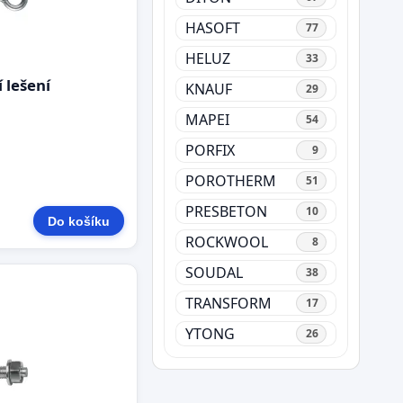
HASOFT
77
HELUZ
33
 lešení
KNAUF
29
MAPEI
54
PORFIX
9
POROTHERM
51
PRESBETON
10
Do košíku
ROCKWOOL
8
SOUDAL
38
TRANSFORM
17
YTONG
26