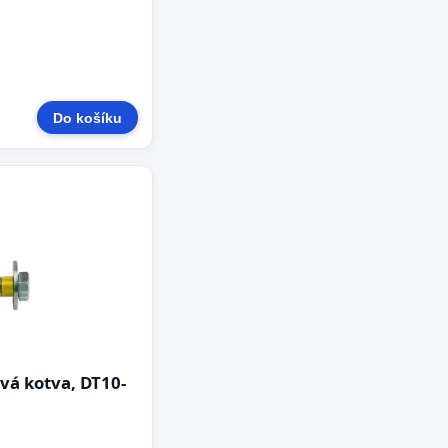
Do košíku
á kotva, DT10-