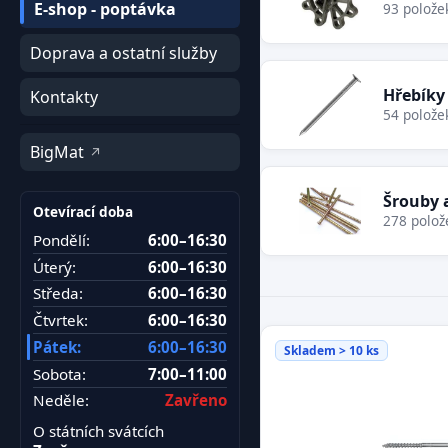
E-shop - poptávka
93 polože
Doprava a ostatní služby
Hřebíky
Kontakty
54 polože
BigMat
Šrouby 
Otevírací doba
278 polož
Pondělí:
6:00–16:30
Úterý:
6:00–16:30
Středa:
6:00–16:30
Čtvrtek:
6:00–16:30
Pátek:
6:00–16:30
Skladem > 10 ks
Sobota:
7:00–11:00
Neděle:
Zavřeno
O státních svátcích