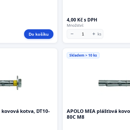
4,00 Kč s DPH
Množství:
−
+
ks
Do košíku
Skladem > 10 ks
kovová kotva, DT10-
APOLO MEA plášťová kovov
80C M8