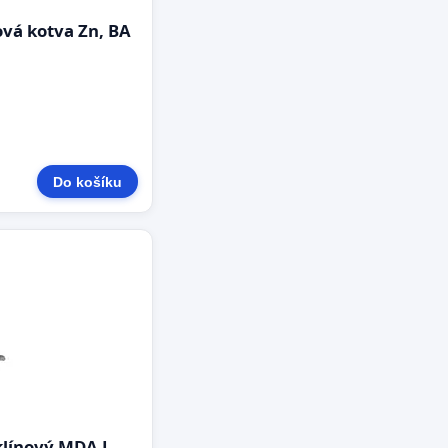
vá kotva Zn, BA
Do košíku
klínový MDA L