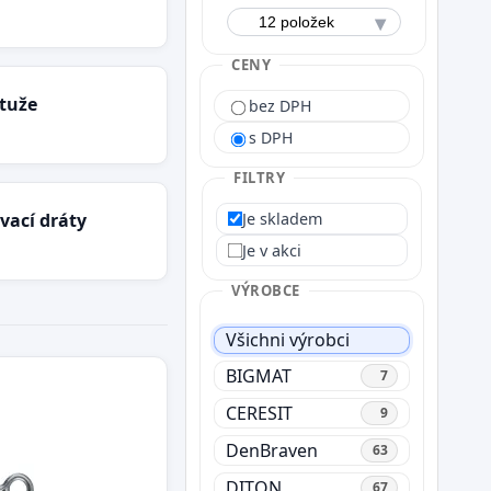
CENY
ztuže
bez DPH
s DPH
FILTRY
Je skladem
ovací dráty
Je v akci
VÝROBCE
Všichni výrobci
BIGMAT
7
CERESIT
9
DenBraven
63
DITON
67