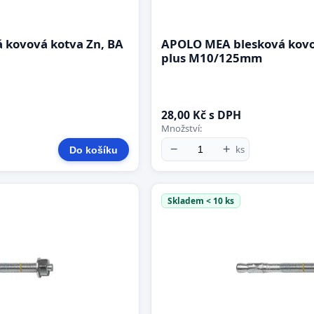
 kovová kotva Zn, BA
APOLO MEA blesková kovo
plus M10/125mm
28,00 Kč s DPH
Množství:
−
+
ks
Do košíku
Skladem < 10 ks