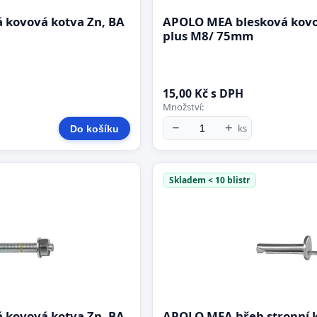
 kovová kotva Zn, BA
APOLO MEA blesková kovo
plus M8/ 75mm
15,00 Kč s DPH
Množství:
−
+
ks
Do košíku
Skladem < 10 blistr
 kovová kotva Zn, BA
APOLO MEA hřeb stropní 