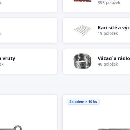
k
398 položek
Kari sítě a vý
k
19 položek
a vruty
Vázací a rádl
ek
48 položek
Skladem > 10 ks