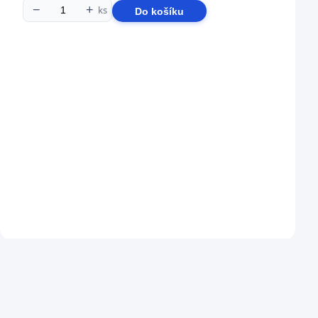
−
+
ks
Do košíku