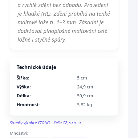
a rychlé zdění bez odpadu. Provedení
je hladké (HL). Zdění probíhá na tenké
maltové lože tl. 1–3 mm. Zásadní je
dodržovat plnoplošné maltování celé
ložné i styčné spáry.
Technické údaje
Šířka:
5 cm
Výška:
24,9 cm
Délka:
59,9 cm
Hmotnost:
5,82 kg
Stránky výrobce YTONG – Xella CZ, s.r.o. →
Množství: