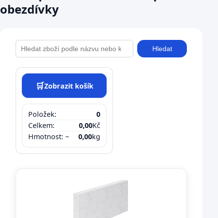
obezdívky
Hledat
🛒
Zobrazit košík
Položek:
0
Celkem:
0,00
Kč
Hmotnost: ~
0,00
kg