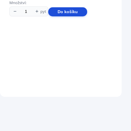
Množství:
−
+
pyt
Do košíku