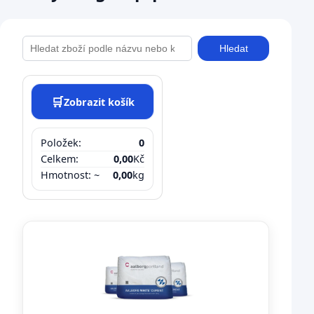
Hledat
🛒
Zobrazit košík
Položek:
0
Celkem:
0,00
Kč
Hmotnost: ~
0,00
kg