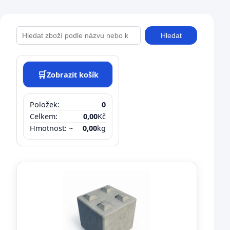
Hledat
🛒
Zobrazit košík
Položek:
0
Celkem:
0,00
Kč
Hmotnost: ~
0,00
kg