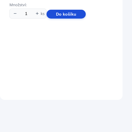
Množství:
−
+
ks
Do košíku