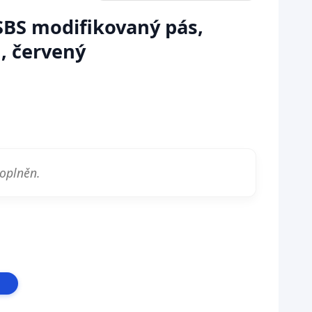
BS modifikovaný pás,
m, červený
doplněn.