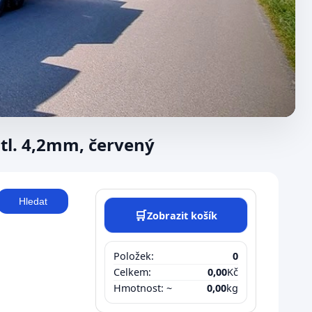
tl. 4,2mm, červený
Hledat
🛒
Zobrazit košík
Položek:
0
Celkem:
0,00
Kč
Hmotnost: ~
0,00
kg