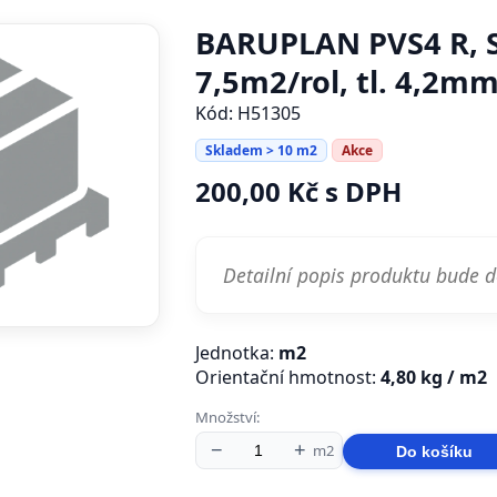
BARUPLAN PVS4 R, S
7,5m2/rol, tl. 4,2m
Kód: H51305
Skladem > 10 m2
Akce
200,00 Kč s DPH
Detailní popis produktu bude 
Jednotka:
m2
Orientační hmotnost:
4,80 kg / m2
Množství:
−
+
m2
Do košíku