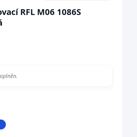
ovací RFL M06 1086S
á
doplněn.