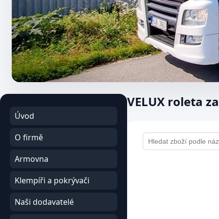
VELUX roleta za
Úvod
O firmě
Armovna
Klempíři a pokrývači
Naši dodavatelé