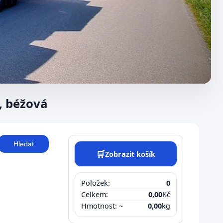
, béžová
Hledat
🛒
Zobrazit košík
Položek:
0
Celkem:
0,00
Kč
Hmotnost: ~
0,00
kg