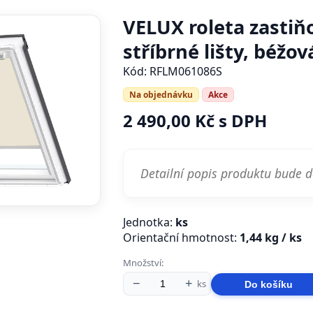
VELUX roleta zastiň
stříbrné lišty, béžov
Kód: RFLM061086S
Na objednávku
Akce
2 490,00 Kč s DPH
Detailní popis produktu bude 
Jednotka:
ks
Orientační hmotnost:
1,44 kg / ks
Množství:
−
+
ks
Do košíku