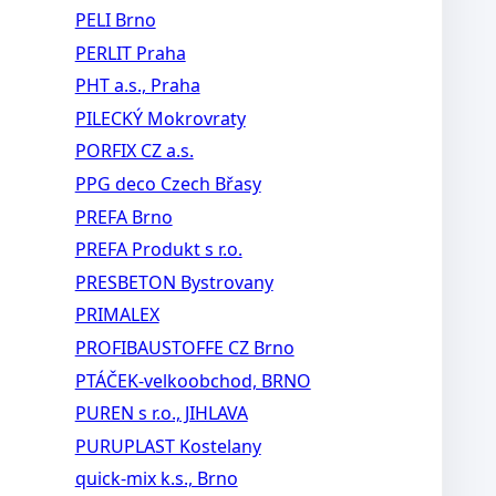
PELI Brno
PERLIT Praha
PHT a.s., Praha
PILECKÝ Mokrovraty
PORFIX CZ a.s.
PPG deco Czech Břasy
PREFA Brno
PREFA Produkt s r.o.
PRESBETON Bystrovany
PRIMALEX
PROFIBAUSTOFFE CZ Brno
PTÁČEK-velkoobchod, BRNO
PUREN s r.o., JIHLAVA
PURUPLAST Kostelany
quick-mix k.s., Brno