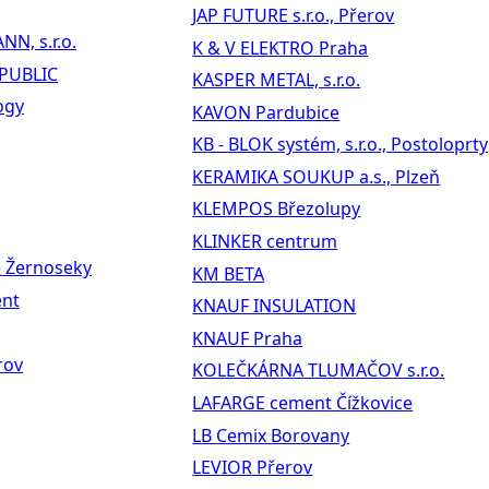
JAP FUTURE s.r.o., Přerov
N, s.r.o.
K & V ELEKTRO Praha
PUBLIC
KASPER METAL, s.r.o.
ogy
KAVON Pardubice
KB - BLOK systém, s.r.o., Postoloprty
KERAMIKA SOUKUP a.s., Plzeň
KLEMPOS Březolupy
KLINKER centrum
é Žernoseky
KM BETA
nt
KNAUF INSULATION
KNAUF Praha
erov
KOLEČKÁRNA TLUMAČOV s.r.o.
LAFARGE cement Čížkovice
LB Cemix Borovany
LEVIOR Přerov