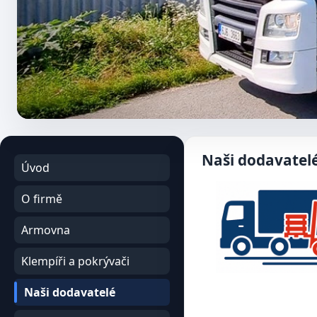
Naši dodavatelé
Úvod
O firmě
Armovna
Klempíři a pokrývači
Naši dodavatelé