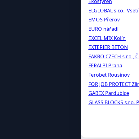
Ekostyren
ELGLOBAL s.r.o., Vset
EMOS Přerov
EURO nářadí
EXCEL MIX Kolín
EXTERIER BETON
FAKRO CZECH s.r.o., Č
FERALPI Praha
Ferobet Rousínov
FOR JOB PROTECT Zlí
GABEX Pardubice
GLASS BLOCKS s.r.o. 