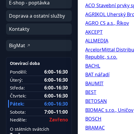
E-shop - poptávka
ACO Stavební prvky spo
AGRIKOL Uherský Br
Doprava a ostatní služby
AGRO CS a.s., Říkov
Kontakty
AKCEPT
ALLMEDIA
BigMat
ArcelorMittal Distrib
Republic, s.r.o.
Otevírací doba
BACHL
Pondělí:
6:00–16:30
BAT nářadí
Úterý:
6:00–16:30
BAUMIT
Středa:
6:00–16:30
BEST
Čtvrtek:
6:00–16:30
BETOSAN
Pátek:
6:00–16:30
BIOMAC s.r.o., Uničov
Sobota:
7:00–11:00
BOSCH
Neděle:
Zavřeno
BRAMAC
O státních svátcích