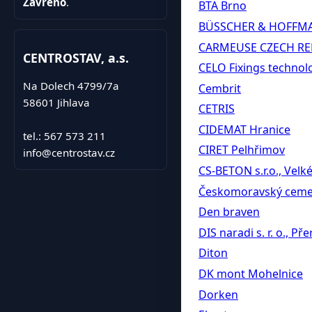
Zavřeno
.
BTA Brno
BÜSSCHER & HOFFMAN
CARMEUSE CZECH RE
CENTROSTAV, a.s.
CELO Fixings technol
Na Dolech 4799/7a
Cembrit
58601 Jihlava
CETRIS
CIDEMAT Hranice
tel.: 567 573 211
CIRET Pelhřimov
info@centrostav.cz
CS-BETON s.r.o., Velk
Českomoravský ceme
Den braven
DIS naradi s. r. o., Př
Diton
DK mont Mohelnice
Dorken