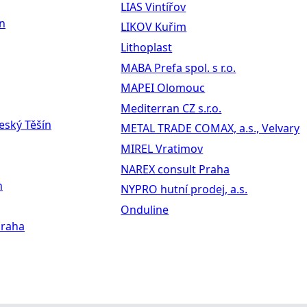
LIAS Vintířov
ín
LIKOV Kuřim
Lithoplast
MABA Prefa spol. s r.o.
MAPEI Olomouc
Mediterran CZ s.r.o.
eský Těšín
METAL TRADE COMAX, a.s., Velvary
MIREL Vratimov
NAREX consult Praha
n
NYPRO hutní prodej, a.s.
Onduline
Praha