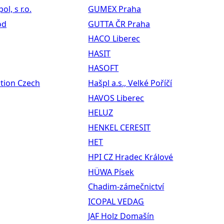
l, s r.o.
GUMEX Praha
od
GUTTA ČR Praha
HACO Liberec
HASIT
HASOFT
ution Czech
Hašpl a.s., Velké Poříčí
HAVOS Liberec
HELUZ
HENKEL CERESIT
HET
HPI CZ Hradec Králové
HÜWA Písek
Chadim-zámečnictví
ICOPAL VEDAG
JAF Holz Domašín