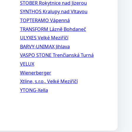
STOBER Rokytnice nad Jizerou
SYNTHOS Kralupy nad Vltavou
TOPTERAMO Vápenná
TRANSFORM Lázně Bohdaneč
ULYXES Velké Meziříčí
BARVY-UNIMAX Jihlava
VASPO STONE Trenčianská Turná
VELUX
Wienerberger
Xtline, s.r.o., Velké Meziříčí
YTONG-Xella