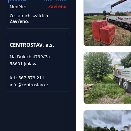
Neděle:
Zavřeno
O státních svátcích
Zavřeno
.
CENTROSTAV, a.s.
Na Dolech 4799/7a
58601 Jihlava
tel.: 567 573 211
info@centrostav.cz