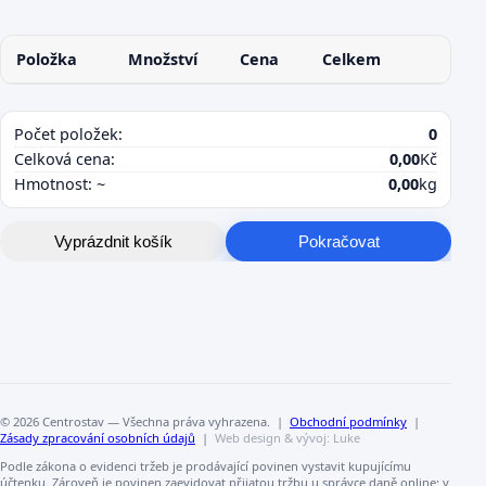
Položka
Množství
Cena
Celkem
Počet položek:
0
Celková cena:
0,00
Kč
Hmotnost: ~
0,00
kg
Vyprázdnit košík
Pokračovat
© 2026 Centrostav — Všechna práva vyhrazena. |
Obchodní podmínky
|
Zásady zpracování osobních údajů
|
Web design & vývoj: Luke
Podle zákona o evidenci tržeb je prodávající povinen vystavit kupujícímu
účtenku. Zároveň je povinen zaevidovat přijatou tržbu u správce daně online; v